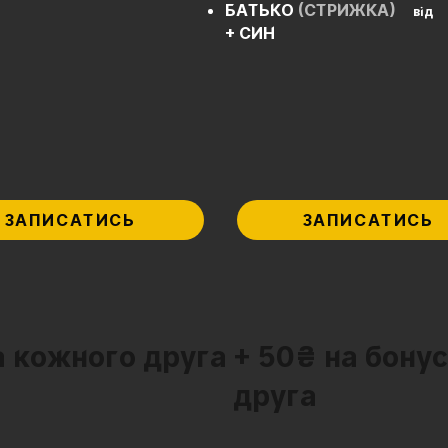
БАТЬКО
(СТРИЖКА)
від
+ СИН
ЗАПИСАТИСЬ
ЗАПИСАТИСЬ
а кожного друга
+ 50₴ на бону
друга