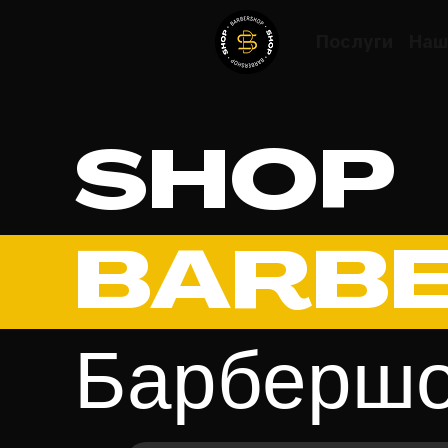
Послуги
Наш
SHOP
BARB
Барбершо