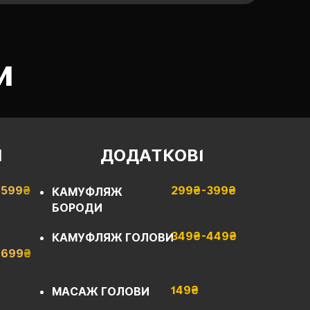
и
И
ДОДАТКОВІ
599
₴
299₴-399₴
КАМУФЛЯЖ
БОРОДИ
349₴-449₴
КАМУФЛЯЖ ГОЛОВИ
699
₴
149₴
МАСАЖ ГОЛОВИ