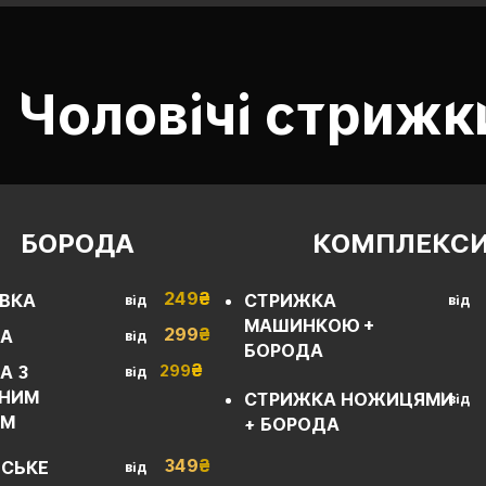
Чоловічі стрижк
БОРОДА
КОМПЛЕКС
249
₴
ВКА
СТРИЖКА
від
від
МАШИНКОЮ +
299
₴
А
від
БОРОДА
₴
А З
299
від
НИМ
СТРИЖКА НОЖИЦЯМИ
від
ЯМ
+ БОРОДА
349
₴
ВСЬКЕ
від