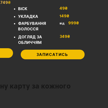
749
₴
49₴
ВІСК
149₴
УКЛАДКА
999₴
ФАРБУВАННЯ
від
ВОЛОССЯ
349₴
ДОГЛЯД ЗА
ОБЛИЧЧЯМ
ЗАПИСАТИСЬ
сну карту за кожного