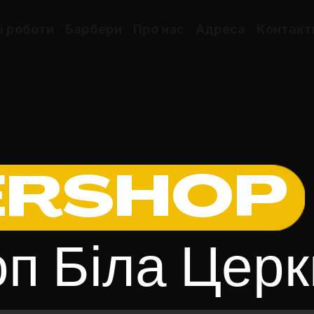
і роботи
Барбери
Про нас
Адреса
Контакт
ERSHOP
п Біла Церк